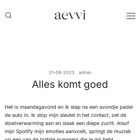
Skip
to
content
aevvi
01-08-2023
admin
Alles komt goed
Het is maandagavond en ik stap na een avondje padel
de auto in. Ik stop mijn sleutel in het contact, zet de
stoelverwarming aan en slaak een diepe zucht. Alsof
mijn Spotify mijn emoties aanvoelt, springt de muziek
op een van de laatste nummers die je mij hebt